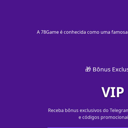
A 78Game é conhecida como uma famosa e
🎁 Bônus Exclu
VIP
Receba bônus exclusivos do Telegra
e códigos promocionai