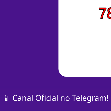
📱 Canal Oficial no Telegram!