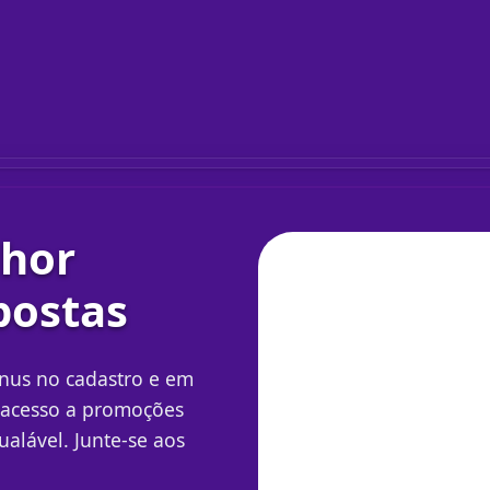
lhor
postas
nus no cadastro e em
 acesso a promoções
ualável. Junte-se aos