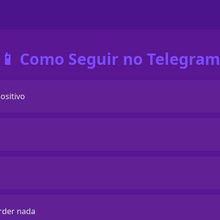
📱 Como Seguir no Telegram
ositivo
erder nada