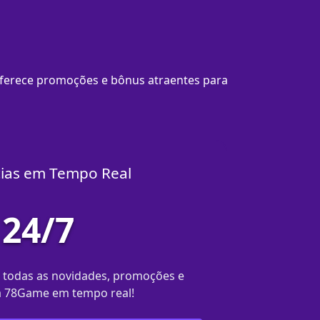
ferece promoções e bônus atraentes para
cias em Tempo Real
24/7
e todas as novidades, promoções e
a 78Game em tempo real!