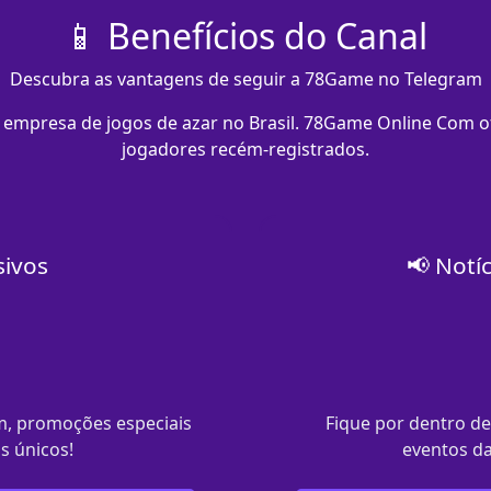
📱 Benefícios do Canal
Descubra as vantagens de seguir a 78Game no Telegram
mpresa de jogos de azar no Brasil. 78Game Online Com o
jogadores recém-registrados.
sivos
📢 Notí
m, promoções especiais
Fique por dentro d
s únicos!
eventos d