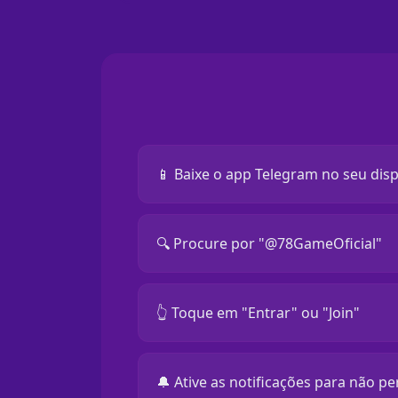
📱 Baixe o app Telegram no seu disp
🔍 Procure por "@78GameOficial"
👆 Toque em "Entrar" ou "Join"
🔔 Ative as notificações para não p