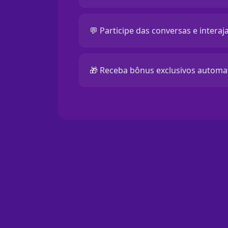
💬 Participe das conversas e interaj
🎁 Receba bônus exclusivos autom