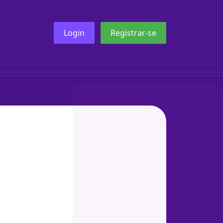
Login
Registrar-se