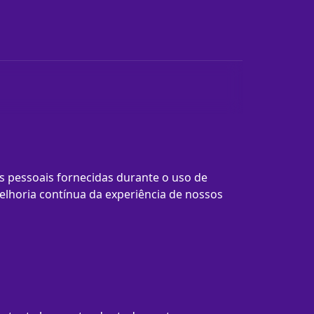
s pessoais fornecidas durante o uso de
elhoria contínua da experiência de nossos