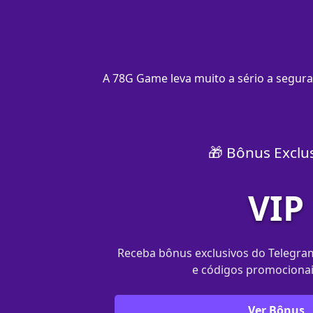
A 78G Game leva muito a sério a segura
🎁 Bônus Exclu
VIP
Receba bônus exclusivos do Telegra
e códigos promocionai
Ver Bônus