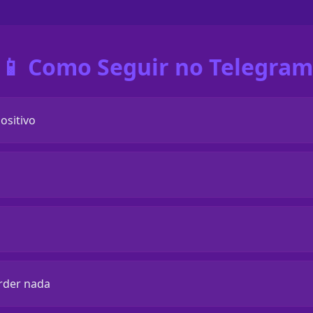
📱 Como Seguir no Telegram
ositivo
erder nada