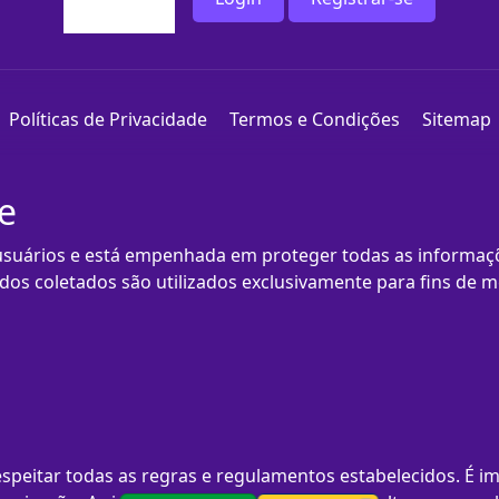
Políticas de Privacidade
Termos e Condições
Sitemap
de
 usuários e está empenhada em proteger todas as informaç
os coletados são utilizados exclusivamente para fins de m
eitar todas as regras e regulamentos estabelecidos. É im