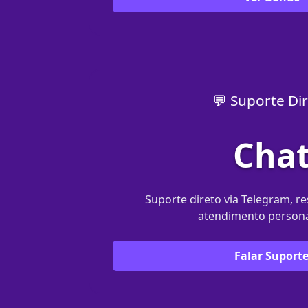
💬 Suporte Di
Cha
Suporte direto via Telegram, r
atendimento persona
Falar Suport