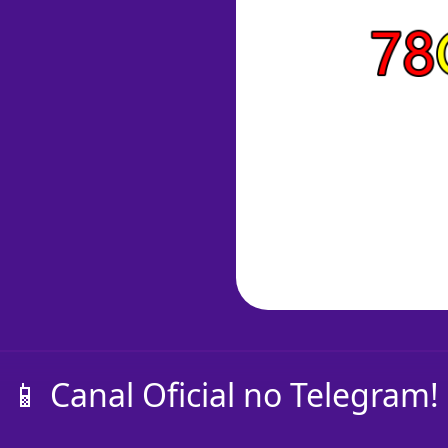
📱 Canal Oficial no Telegram!