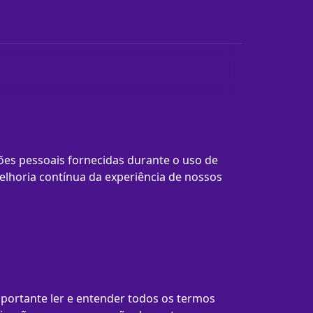
ões pessoais fornecidas durante o uso de
elhoria contínua da experiência de nossos
portante ler e entender todos os termos