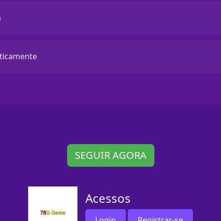
a
aticamente
SEGUIR AGORA
Acessos
Login
Registrar-se