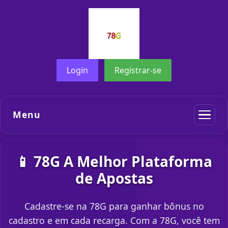
Login
Registrar-se
Menu
📱 78G A Melhor Plataforma
de Apostas
Cadastre-se na 78G para ganhar bônus no
cadastro e em cada recarga. Com a 78G, você tem