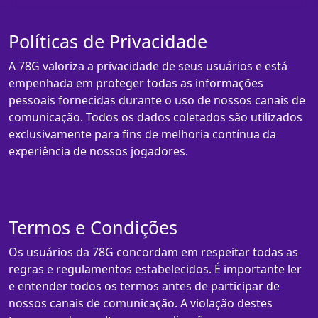
Políticas de Privacidade
A 78G valoriza a privacidade de seus usuários e está
empenhada em proteger todas as informações
pessoais fornecidas durante o uso de nossos canais de
comunicação. Todos os dados coletados são utilizados
exclusivamente para fins de melhoria contínua da
experiência de nossos jogadores.
Termos e Condições
Os usuários da 78G concordam em respeitar todas as
regras e regulamentos estabelecidos. É importante ler
e entender todos os termos antes de participar de
nossos canais de comunicação. A violação destes