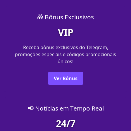
🎁 Bônus Exclusivos
VIP
Receba bônus exclusivos do Telegram,
promoções especiais e códigos promocionais
únicos!
Ver Bônus
📢 Notícias em Tempo Real
24/7