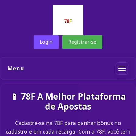
Login
Registrar-se
Menu
📱 78F A Melhor Plataforma
de Apostas
Cadastre-se na 78F para ganhar bônus no
cadastro e em cada recarga. Com a 78F, você tem