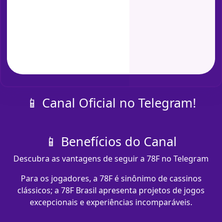
📱 Canal Oficial no Telegram!
📱 Benefícios do Canal
Descubra as vantagens de seguir a 78F no Telegram
Para os jogadores, a 78F é sinônimo de cassinos
clássicos; a 78F Brasil apresenta projetos de jogos
excepcionais e experiências incomparáveis.