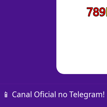
📱 Canal Oficial no Telegram!