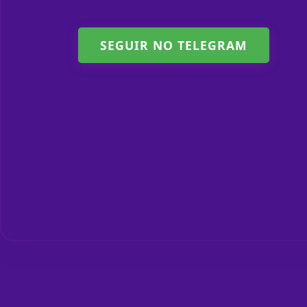
SEGUIR NO TELEGRAM