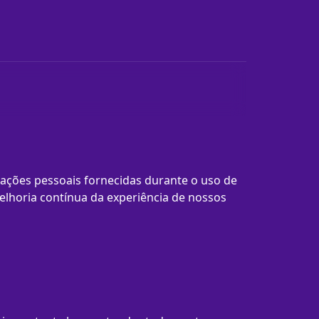
ações pessoais fornecidas durante o uso de
elhoria contínua da experiência de nossos