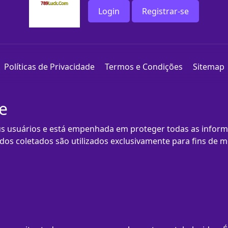
Login
Registrar-se
Políticas de Privacidade
Termos e Condições
Sitemap
de
eus usuários e está empenhada em proteger todas as inform
os coletados são utilizados exclusivamente para fins de m