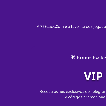
D
A 789Luck.Com é a favorita dos jogador
🎁 Bônus Exclu
VIP
Receba bônus exclusivos do Telegra
e códigos promocionai