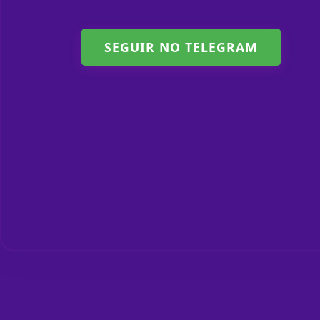
SEGUIR NO TELEGRAM