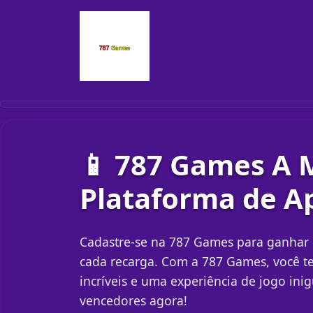
📱 787 Games A 
Plataforma de A
Cadastre-se na 787 Games para ganhar
cada recarga. Com a 787 Games, você 
incríveis e uma experiência de jogo inig
vencedores agora!