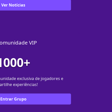
Ver Notícias
Comunidade VIP
1000+
unidade exclusiva de jogadores e
rtilhe experiências!
Entrar Grupo