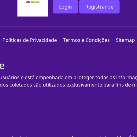
Login
Registrar-se
Políticas de Privacidade
Termos e Condições
Sitemap
de
s usuários e está empenhada em proteger todas as informaç
os coletados são utilizados exclusivamente para fins de m