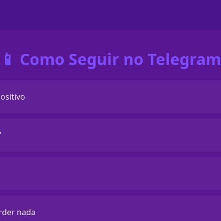
📱 Como Seguir no Telegram
ositivo
"
erder nada