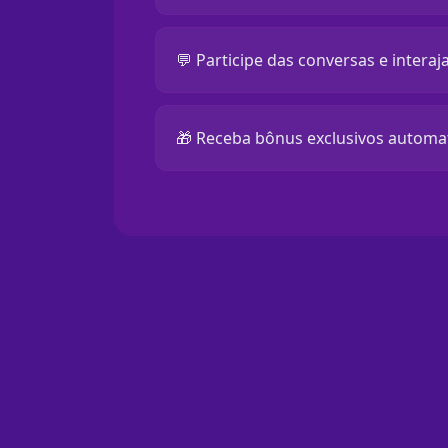
💬 Participe das conversas e interaj
🎁 Receba bônus exclusivos autom