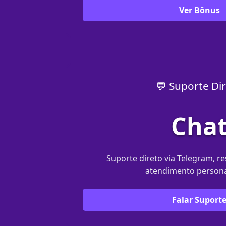
Ver Bônus
💬 Suporte Di
Cha
Suporte direto via Telegram, r
atendimento persona
Falar Suport