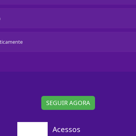
a
aticamente
SEGUIR AGORA
Acessos