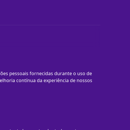
ões pessoais fornecidas durante o uso de
elhoria contínua da experiência de nossos