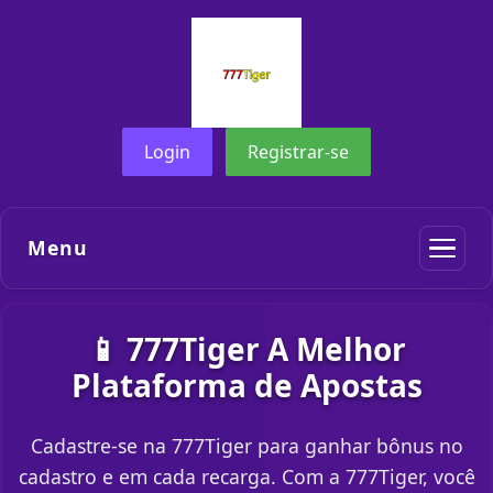
Login
Registrar-se
Menu
📱 777Tiger A Melhor
Plataforma de Apostas
Cadastre-se na 777Tiger para ganhar bônus no
cadastro e em cada recarga. Com a 777Tiger, você