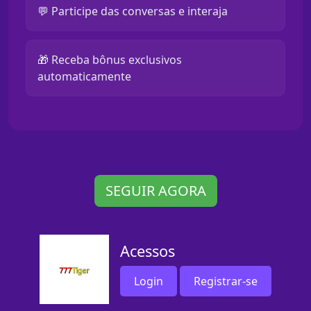
💬 Participe das conversas e interaja
🎁 Receba bônus exclusivos
automaticamente
SEGUIR AGORA
Acessos
Login
Registrar-se