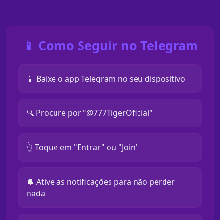
📱 Como Seguir no Telegram
📱 Baixe o app Telegram no seu dispositivo
🔍 Procure por "@777TigerOficial"
👆 Toque em "Entrar" ou "Join"
🔔 Ative as notificações para não perder
nada