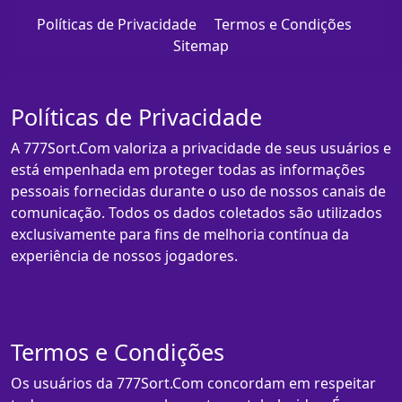
Políticas de Privacidade
Termos e Condições
Sitemap
Políticas de Privacidade
A 777Sort.Com valoriza a privacidade de seus usuários e
está empenhada em proteger todas as informações
pessoais fornecidas durante o uso de nossos canais de
comunicação. Todos os dados coletados são utilizados
exclusivamente para fins de melhoria contínua da
experiência de nossos jogadores.
Termos e Condições
Os usuários da 777Sort.Com concordam em respeitar