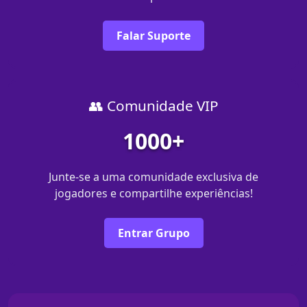
Falar Suporte
👥 Comunidade VIP
1000+
Junte-se a uma comunidade exclusiva de
jogadores e compartilhe experiências!
Entrar Grupo