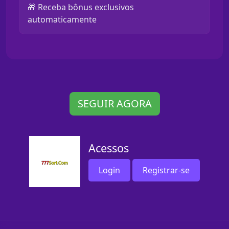
🎁 Receba bônus exclusivos
automaticamente
SEGUIR AGORA
Acessos
Login
Registrar-se