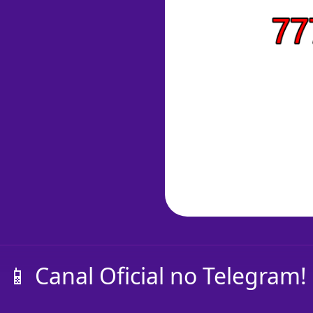
📱 Canal Oficial no Telegram!