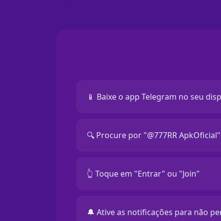
📱 Baixe o app Telegram no seu disp
🔍 Procure por "@777RR ApkOficial"
👆 Toque em "Entrar" ou "Join"
🔔 Ative as notificações para não p