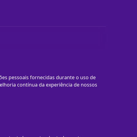
ões pessoais fornecidas durante o uso de
elhoria contínua da experiência de nossos