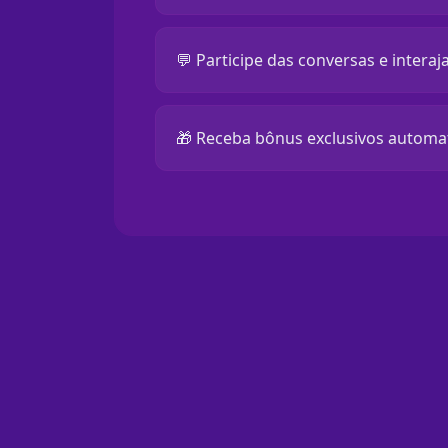
💬 Participe das conversas e interaj
🎁 Receba bônus exclusivos autom