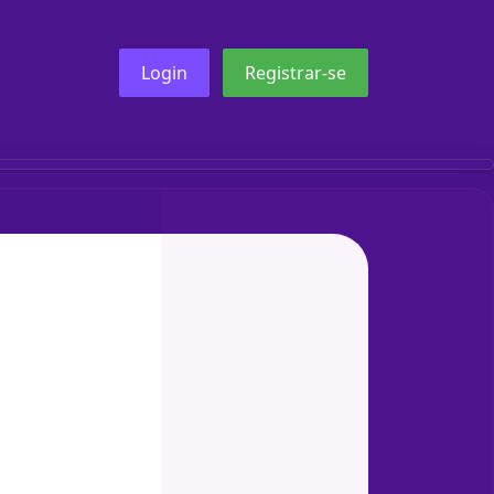
Login
Registrar-se