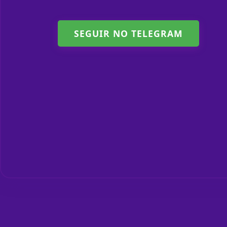
SEGUIR NO TELEGRAM