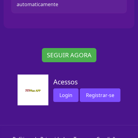
automaticamente
SEGUIR AGORA
Acessos
Login
Registrar-se