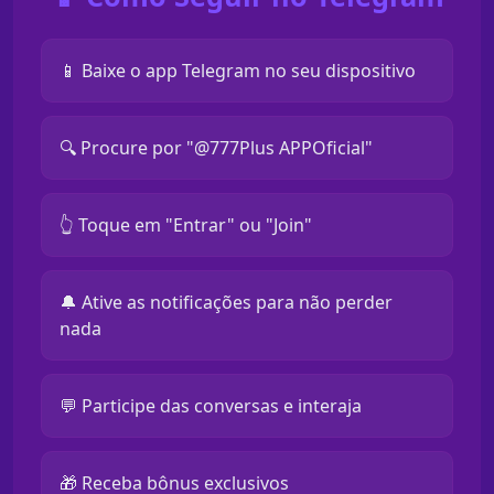
📱 Baixe o app Telegram no seu dispositivo
🔍 Procure por "@777Plus APPOficial"
👆 Toque em "Entrar" ou "Join"
🔔 Ative as notificações para não perder
nada
💬 Participe das conversas e interaja
🎁 Receba bônus exclusivos