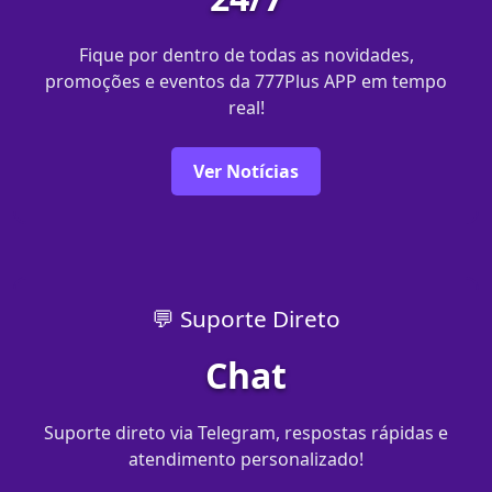
Fique por dentro de todas as novidades,
promoções e eventos da 777Plus APP em tempo
real!
Ver Notícias
💬 Suporte Direto
Chat
Suporte direto via Telegram, respostas rápidas e
atendimento personalizado!