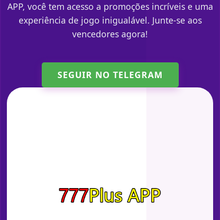
APP, você tem acesso a promoções incríveis e uma
experiência de jogo inigualável. Junte-se aos
vencedores agora!
SEGUIR NO TELEGRAM