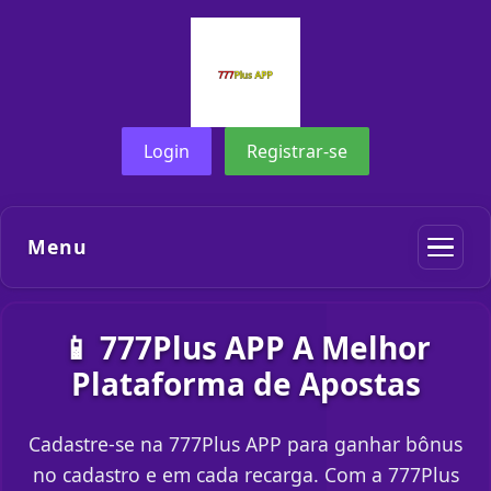
Login
Registrar-se
Menu
📱 777Plus APP A Melhor
Plataforma de Apostas
Cadastre-se na 777Plus APP para ganhar bônus
no cadastro e em cada recarga. Com a 777Plus