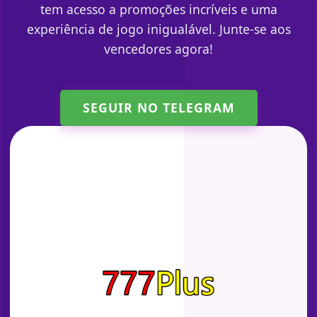
tem acesso a promoções incríveis e uma
experiência de jogo inigualável. Junte-se aos
vencedores agora!
SEGUIR NO TELEGRAM