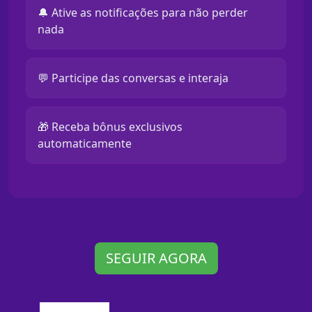
🔔 Ative as notificações para não perder
nada
💬 Participe das conversas e interaja
🎁 Receba bônus exclusivos
automaticamente
SEGUIR AGORA