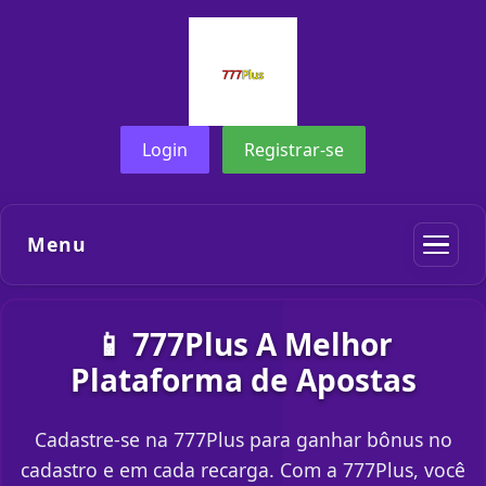
Login
Registrar-se
Menu
📱 777Plus A Melhor
Plataforma de Apostas
Cadastre-se na 777Plus para ganhar bônus no
cadastro e em cada recarga. Com a 777Plus, você