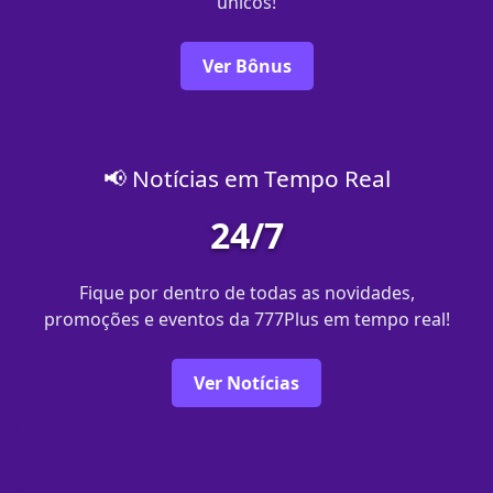
únicos!
Ver Bônus
📢 Notícias em Tempo Real
24/7
Fique por dentro de todas as novidades,
promoções e eventos da 777Plus em tempo real!
Ver Notícias