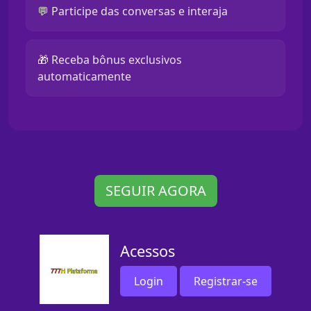
💬 Participe das conversas e interaja
🎁 Receba bônus exclusivos
automaticamente
SEGUIR AGORA
Acessos
Login
Registrar-se