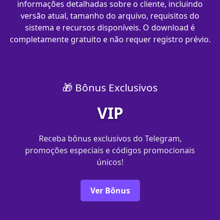
informações detalhadas sobre o cliente, incluindo
versão atual, tamanho do arquivo, requisitos do
sistema e recursos disponíveis. O download é
completamente gratuito e não requer registro prévio.
🎁 Bônus Exclusivos
VIP
Receba bônus exclusivos do Telegram,
promoções especiais e códigos promocionais
únicos!
Ver Bônus