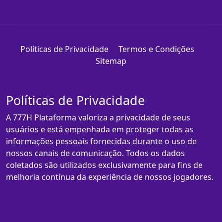
Políticas de Privacidade
Termos e Condições
Sitemap
Políticas de Privacidade
A 777H Plataforma valoriza a privacidade de seus
usuários e está empenhada em proteger todas as
informações pessoais fornecidas durante o uso de
nossos canais de comunicação. Todos os dados
coletados são utilizados exclusivamente para fins de
melhoria contínua da experiência de nossos jogadores.