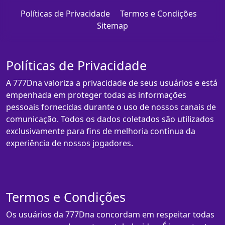
Políticas de Privacidade
Termos e Condições
Sitemap
Políticas de Privacidade
A 777Dna valoriza a privacidade de seus usuários e está
empenhada em proteger todas as informações
pessoais fornecidas durante o uso de nossos canais de
comunicação. Todos os dados coletados são utilizados
exclusivamente para fins de melhoria contínua da
experiência de nossos jogadores.
Termos e Condições
Os usuários da 777Dna concordam em respeitar todas