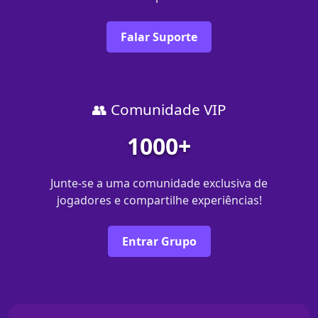
Falar Suporte
👥 Comunidade VIP
1000+
Junte-se a uma comunidade exclusiva de
jogadores e compartilhe experiências!
Entrar Grupo