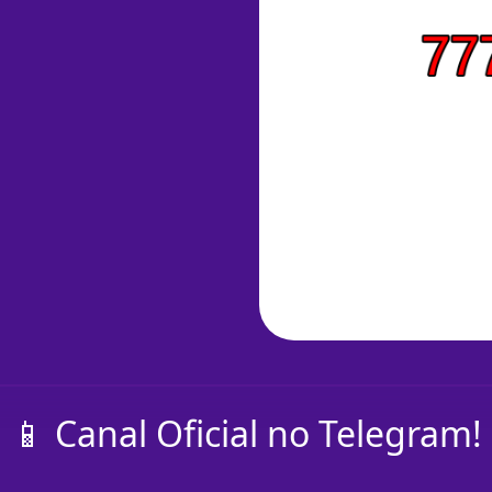
📱 Canal Oficial no Telegram!