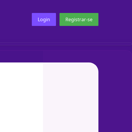
Login
Registrar-se