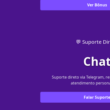
Ver Bônus
💬 Suporte Di
Cha
Suporte direto via Telegram, r
atendimento persona
Falar Suport