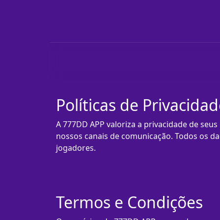
Políticas de Privacida
A 777DD APP valoriza a privacidade de seu
nossos canais de comunicação. Todos os dad
jogadores.
Termos e Condições