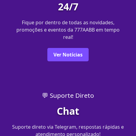
24/7
Fique por dentro de todas as novidades,
promoções e eventos da 777AABB em tempo
real!
Ver Notícias
💬 Suporte Direto
Chat
Suporte direto via Telegram, respostas rápidas e
atendimento personalizado!