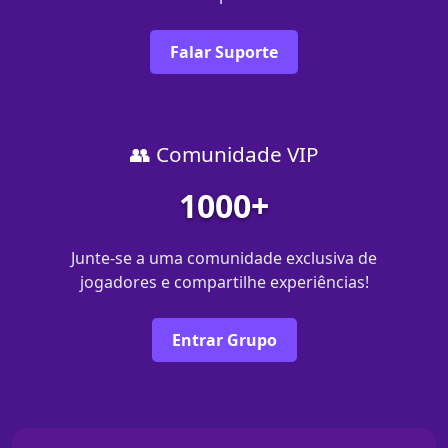
Falar Suporte
👥 Comunidade VIP
1000+
Junte-se a uma comunidade exclusiva de
jogadores e compartilhe experiências!
Entrar Grupo