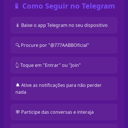
📱 Como Seguir no Telegram
📱 Baixe o app Telegram no seu dispositivo
🔍 Procure por "@777AABBOficial"
👆 Toque em "Entrar" ou "Join"
🔔 Ative as notificações para não perder
nada
💬 Participe das conversas e interaja