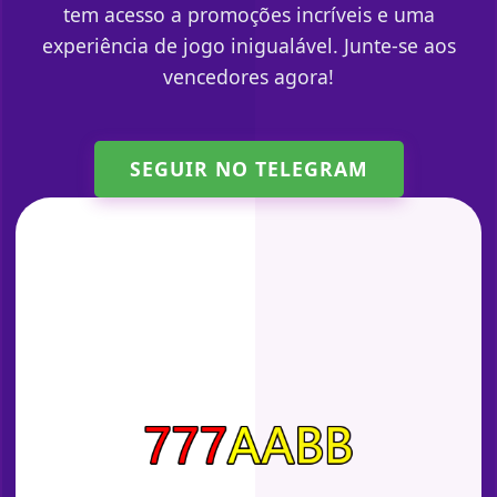
tem acesso a promoções incríveis e uma
experiência de jogo inigualável. Junte-se aos
vencedores agora!
SEGUIR NO TELEGRAM