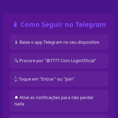
📱 Como Seguir no Telegram
📱 Baixe o app Telegram no seu dispositivo
🔍 Procure por "@7777 Com LoginOficial"
👆 Toque em "Entrar" ou "Join"
🔔 Ative as notificações para não perder
nada