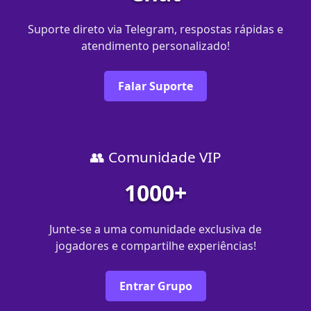
Suporte direto via Telegram, respostas rápidas e
atendimento personalizado!
Falar Suporte
👥 Comunidade VIP
1000+
Junte-se a uma comunidade exclusiva de
jogadores e compartilhe experiências!
Entrar Grupo