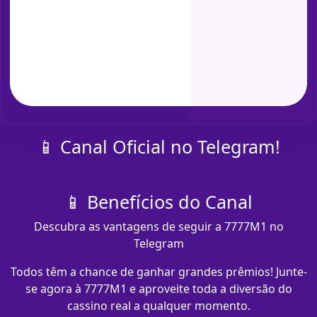
📱 Canal Oficial no Telegram!
📱 Benefícios do Canal
Descubra as vantagens de seguir a 7777M1 no
Telegram
Todos têm a chance de ganhar grandes prêmios! Junte-
se agora à 7777M1 e aproveite toda a diversão do
cassino real a qualquer momento.