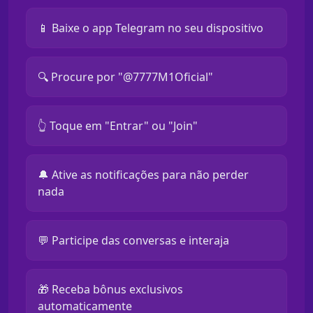
📱 Baixe o app Telegram no seu dispositivo
🔍 Procure por "@7777M1Oficial"
👆 Toque em "Entrar" ou "Join"
🔔 Ative as notificações para não perder
nada
💬 Participe das conversas e interaja
🎁 Receba bônus exclusivos
automaticamente