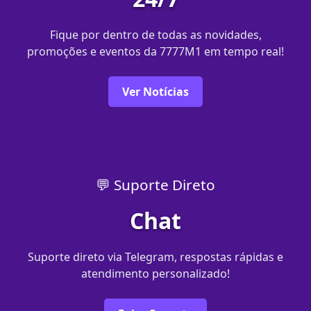
Fique por dentro de todas as novidades,
promoções e eventos da 7777M1 em tempo real!
Ver Notícias
💬 Suporte Direto
Chat
Suporte direto via Telegram, respostas rápidas e
atendimento personalizado!