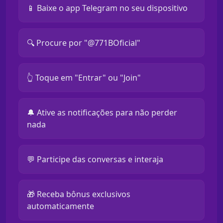
📱 Baixe o app Telegram no seu dispositivo
🔍 Procure por "@771BOficial"
👆 Toque em "Entrar" ou "Join"
🔔 Ative as notificações para não perder
nada
💬 Participe das conversas e interaja
🎁 Receba bônus exclusivos
automaticamente