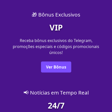
🎁 Bônus Exclusivos
VIP
Receba bônus exclusivos do Telegram,
promoções especiais e códigos promocionais
únicos!
Ver Bônus
📢 Notícias em Tempo Real
24/7