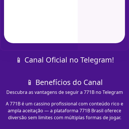
📱 Canal Oficial no Telegram!
📱 Benefícios do Canal
Descubra as vantagens de seguir a 771B no Telegram
A 771B é um cassino profissional com conteúdo rico e
ampla aceitação — a plataforma 771B Brasil oferece
diversão sem limites com múltiplas formas de jogar.