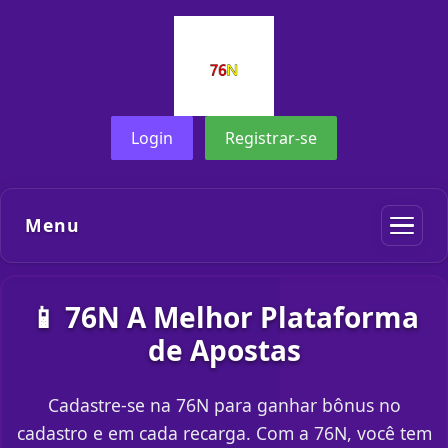
Login
Registrar-se
Menu
📱 76N A Melhor Plataforma
de Apostas
Cadastre-se na 76N para ganhar bônus no
cadastro e em cada recarga. Com a 76N, você tem