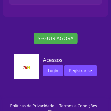
SEGUIR AGORA
Acessos
Login
Registrar-se
Políticas de Privacidade
Termos e Condições