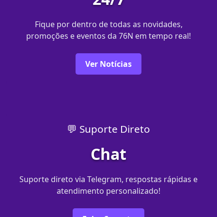
Fique por dentro de todas as novidades,
promoções e eventos da 76N em tempo real!
Ver Notícias
💬 Suporte Direto
Chat
Suporte direto via Telegram, respostas rápidas e
atendimento personalizado!