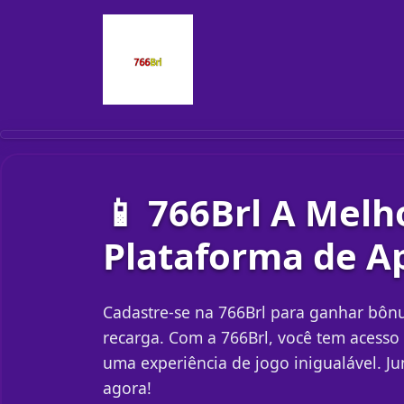
📱 766Brl A Melh
Plataforma de A
Cadastre-se na 766Brl para ganhar bôn
recarga. Com a 766Brl, você tem acesso 
uma experiência de jogo inigualável. J
agora!