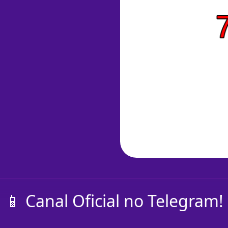
📱 Canal Oficial no Telegram!