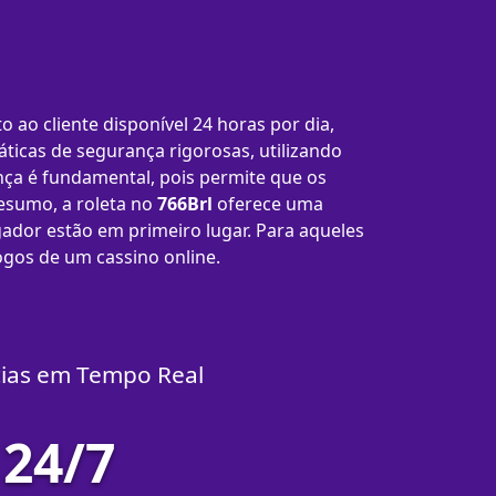
ao cliente disponível 24 horas por dia,
ticas de segurança rigorosas, utilizando
nça é fundamental, pois permite que os
esumo, a roleta no
766Brl
oferece uma
gador estão em primeiro lugar. Para aqueles
ogos de um cassino online.
cias em Tempo Real
24/7