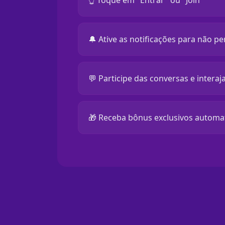
👆 Toque em "Entrar" ou "Join"
🔔 Ative as notificações para não p
💬 Participe das conversas e interaj
🎁 Receba bônus exclusivos autom