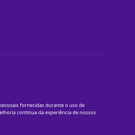
pessoais fornecidas durante o uso de
elhoria contínua da experiência de nossos