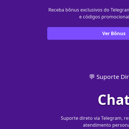
Receba bônus exclusivos do Telegra
e códigos promocionai
Ver Bônus
💬 Suporte Di
Cha
Suporte direto via Telegram, r
atendimento persona