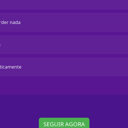
erder nada
a
aticamente
SEGUIR AGORA