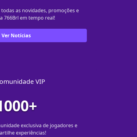
e todas as novidades, promoções e
a 766Brl em tempo real!
Ver Notícias
Comunidade VIP
1000+
unidade exclusiva de jogadores e
rtilhe experiências!