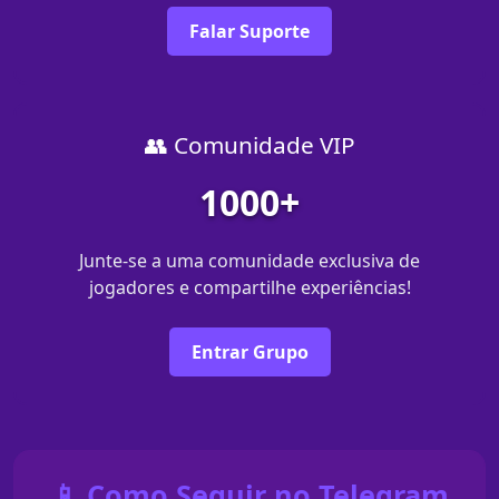
Falar Suporte
👥 Comunidade VIP
1000+
Junte-se a uma comunidade exclusiva de
jogadores e compartilhe experiências!
Entrar Grupo
📱 Como Seguir no Telegram