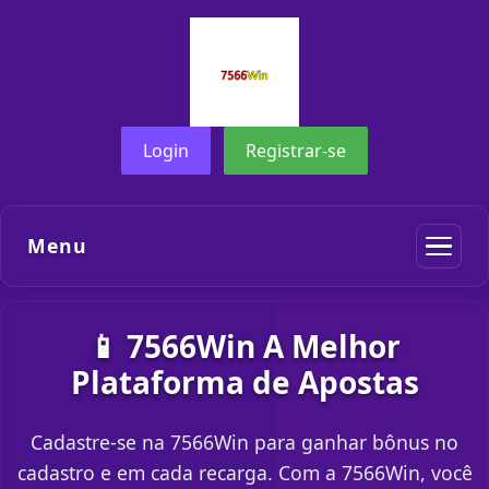
Login
Registrar-se
Menu
📱 7566Win A Melhor
Plataforma de Apostas
Cadastre-se na 7566Win para ganhar bônus no
cadastro e em cada recarga. Com a 7566Win, você