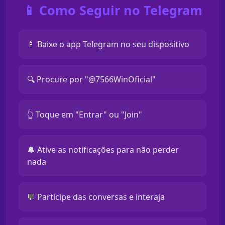
📱 Como Seguir no Telegram
📱 Baixe o app Telegram no seu dispositivo
🔍 Procure por "@7566WinOficial"
👆 Toque em "Entrar" ou "Join"
🔔 Ative as notificações para não perder
nada
💬 Participe das conversas e interaja