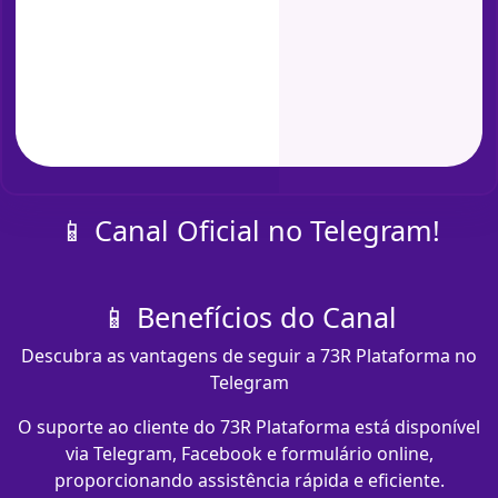
📱 Canal Oficial no Telegram!
📱 Benefícios do Canal
Descubra as vantagens de seguir a 73R Plataforma no
Telegram
O suporte ao cliente do 73R Plataforma está disponível
via Telegram, Facebook e formulário online,
proporcionando assistência rápida e eficiente.