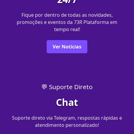
Fique por dentro de todas as novidades,
promoções e eventos da 73R Plataforma em
tempo real!
Ver Notícias
💬 Suporte Direto
Chat
Suporte direto via Telegram, respostas rápidas e
atendimento personalizado!