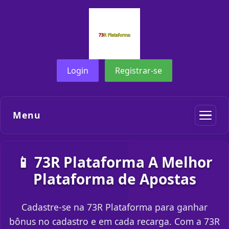
Login
Registrar-se
Menu
📱 73R Plataforma A Melhor
Plataforma de Apostas
Cadastre-se na 73R Plataforma para ganhar
bônus no cadastro e em cada recarga. Com a 73R