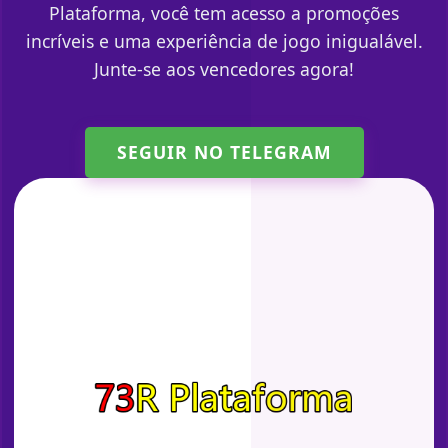
Plataforma, você tem acesso a promoções
incríveis e uma experiência de jogo inigualável.
Junte-se aos vencedores agora!
SEGUIR NO TELEGRAM