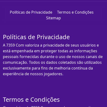
Políticas de Privacidade
Termos e Condições
Sitemap
Políticas de Privacidade
A 7359 Com valoriza a privacidade de seus usuários e
está empenhada em proteger todas as informações
pessoais fornecidas durante o uso de nossos canais de
comunicação. Todos os dados coletados são utilizados
exclusivamente para fins de melhoria contínua da
experiência de nossos jogadores.
Termos e Condições