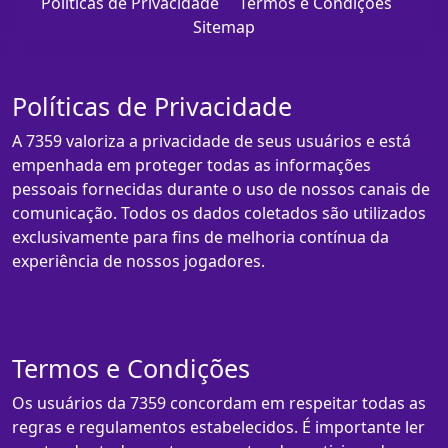
Políticas de Privacidade
Termos e Condições
Sitemap
Políticas de Privacidade
A 7359 valoriza a privacidade de seus usuários e está
empenhada em proteger todas as informações
pessoais fornecidas durante o uso de nossos canais de
comunicação. Todos os dados coletados são utilizados
exclusivamente para fins de melhoria contínua da
experiência de nossos jogadores.
Termos e Condições
Os usuários da 7359 concordam em respeitar todas as
regras e regulamentos estabelecidos. É importante ler