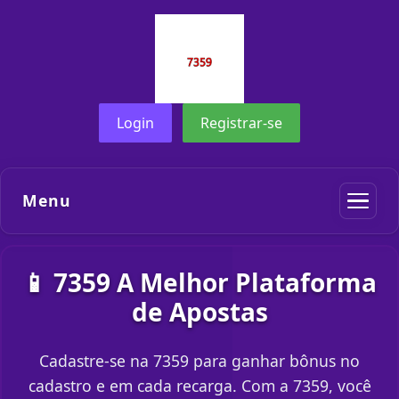
Login
Registrar-se
Menu
📱 7359 A Melhor Plataforma
de Apostas
Cadastre-se na 7359 para ganhar bônus no
cadastro e em cada recarga. Com a 7359, você