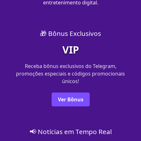
entretenimento digital.
🎁 Bônus Exclusivos
VIP
Receba bônus exclusivos do Telegram,
promoções especiais e códigos promocionais
únicos!
Ver Bônus
📢 Notícias em Tempo Real