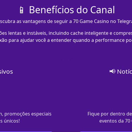
📱 Benefícios do Canal
scubra as vantagens de seguir a 70 Game Casino no Teleg
xões lentas e instáveis, incluindo cache inteligente e com
xão para ajudar você a entender quando a performance pod
sivos
📢 Notí
m, promoções especiais
Fique por dentro d
s únicos!
eventos da 70