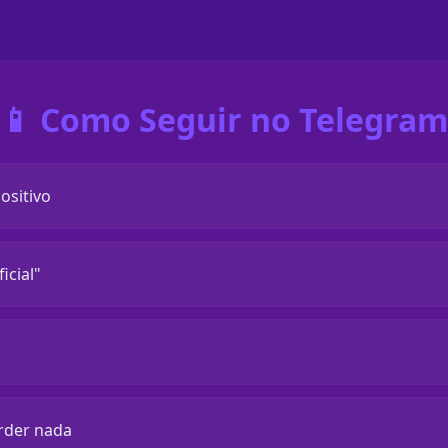
📱 Como Seguir no Telegram
ositivo
icial"
erder nada