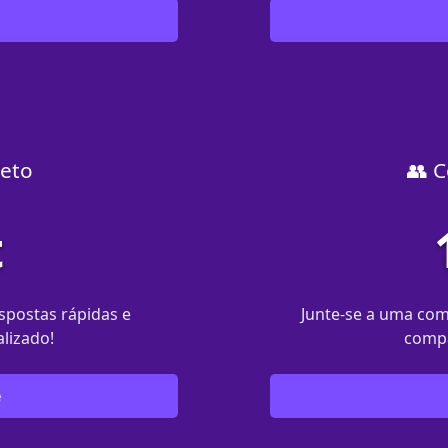
reto
👥 
t
espostas rápidas e
Junte-se a uma com
lizado!
compa
e