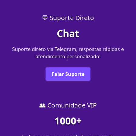
💬 Suporte Direto
Chat
Suporte direto via Telegram, respostas rápidas e
atendimento personalizado!
Falar Suporte
👥 Comunidade VIP
1000+