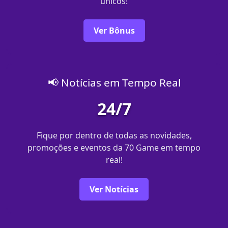
únicos!
Ver Bônus
📢 Notícias em Tempo Real
24/7
Fique por dentro de todas as novidades,
promoções e eventos da 70 Game em tempo
real!
Ver Notícias