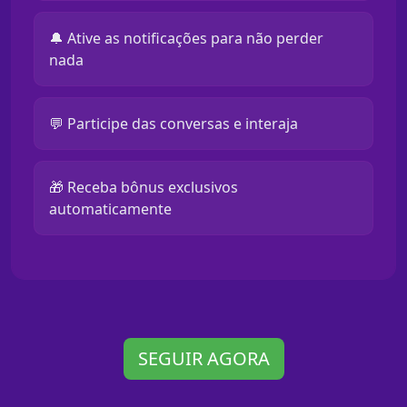
🔔 Ative as notificações para não perder
nada
💬 Participe das conversas e interaja
🎁 Receba bônus exclusivos
automaticamente
SEGUIR AGORA