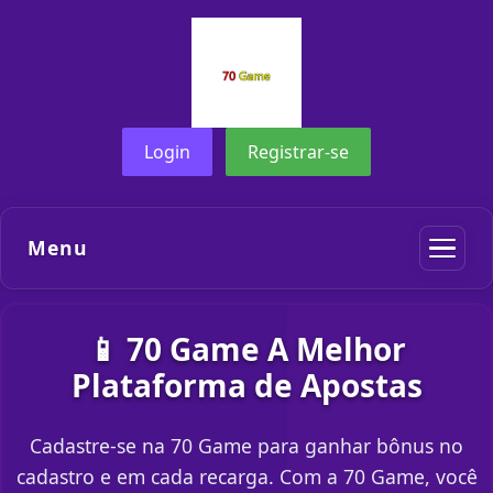
Login
Registrar-se
Menu
📱 70 Game A Melhor
Plataforma de Apostas
Cadastre-se na 70 Game para ganhar bônus no
cadastro e em cada recarga. Com a 70 Game, você