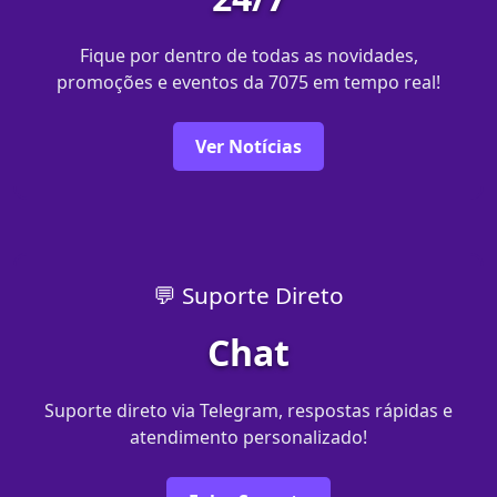
Fique por dentro de todas as novidades,
promoções e eventos da 7075 em tempo real!
Ver Notícias
💬 Suporte Direto
Chat
Suporte direto via Telegram, respostas rápidas e
atendimento personalizado!