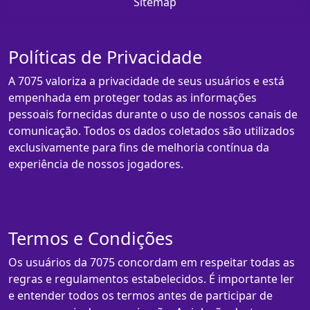
Sitemap
Políticas de Privacidade
A 7075 valoriza a privacidade de seus usuários e está
empenhada em proteger todas as informações
pessoais fornecidas durante o uso de nossos canais de
comunicação. Todos os dados coletados são utilizados
exclusivamente para fins de melhoria contínua da
experiência de nossos jogadores.
Termos e Condições
Os usuários da 7075 concordam em respeitar todas as
regras e regulamentos estabelecidos. É importante ler
e entender todos os termos antes de participar de