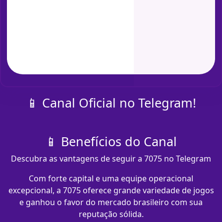
📱 Canal Oficial no Telegram!
📱 Benefícios do Canal
Descubra as vantagens de seguir a 7075 no Telegram
Com forte capital e uma equipe operacional
excepcional, a 7075 oferece grande variedade de jogos
e ganhou o favor do mercado brasileiro com sua
reputação sólida.