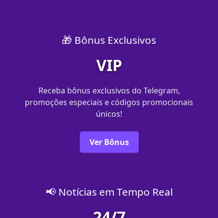
🎁 Bônus Exclusivos
VIP
Receba bônus exclusivos do Telegram,
promoções especiais e códigos promocionais
únicos!
Ver Bônus
📢 Notícias em Tempo Real
24/7