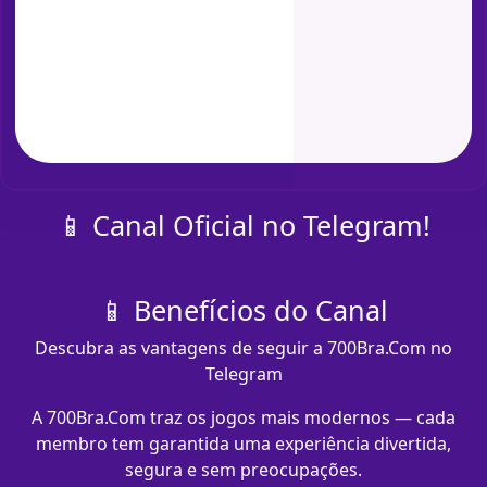
📱 Canal Oficial no Telegram!
📱 Benefícios do Canal
Descubra as vantagens de seguir a 700Bra.Com no
Telegram
A 700Bra.Com traz os jogos mais modernos — cada
membro tem garantida uma experiência divertida,
segura e sem preocupações.