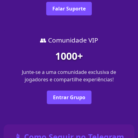
Falar Suporte
👥 Comunidade VIP
1000+
Junte-se a uma comunidade exclusiva de
jogadores e compartilhe experiências!
Entrar Grupo
📱 Como Seguir no Telegram