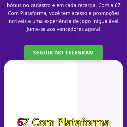
bônus no cadastro e em cada recarga. Com a 6Z
Com Plataforma, você tem acesso a promoções
incríveis e uma experiência de jogo inigualável.
Junte-se aos vencedores agora!
SEGUIR NO TELEGRAM