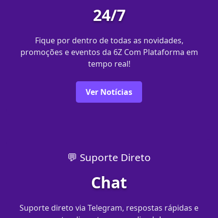
24/7
Fique por dentro de todas as novidades,
promoções e eventos da 6Z Com Plataforma em
tempo real!
Ver Notícias
💬 Suporte Direto
Chat
Suporte direto via Telegram, respostas rápidas e