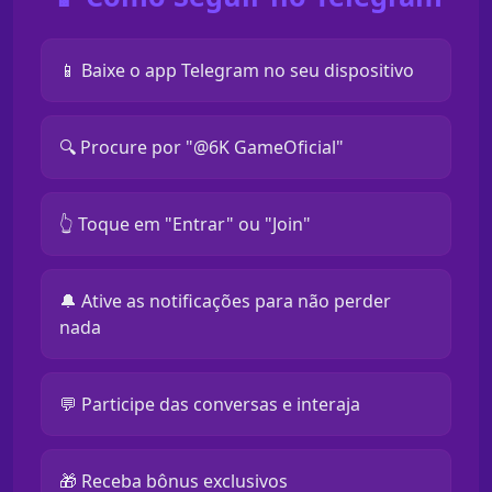
📱 Baixe o app Telegram no seu dispositivo
🔍 Procure por "@6K GameOficial"
👆 Toque em "Entrar" ou "Join"
🔔 Ative as notificações para não perder
nada
💬 Participe das conversas e interaja
🎁 Receba bônus exclusivos