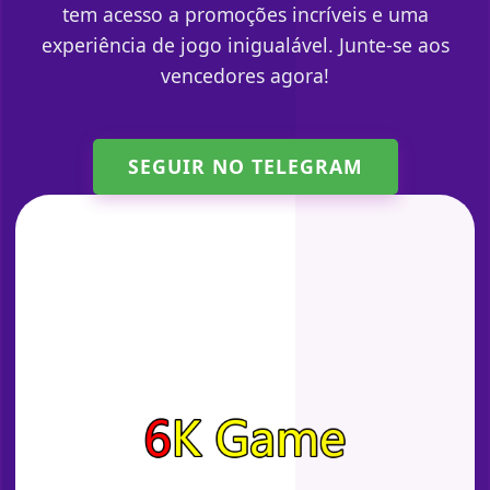
tem acesso a promoções incríveis e uma
experiência de jogo inigualável. Junte-se aos
vencedores agora!
SEGUIR NO TELEGRAM