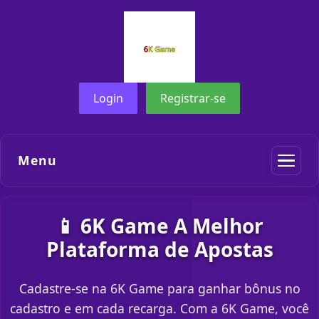
Login
Registrar-se
Menu
📱 6K Game A Melhor
Plataforma de Apostas
Cadastre-se na 6K Game para ganhar bônus no
cadastro e em cada recarga. Com a 6K Game, você