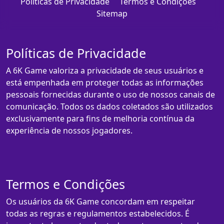
Políticas de Privacidade
Termos e Condições
Sitemap
Políticas de Privacidade
A 6K Game valoriza a privacidade de seus usuários e
está empenhada em proteger todas as informações
pessoais fornecidas durante o uso de nossos canais de
comunicação. Todos os dados coletados são utilizados
exclusivamente para fins de melhoria contínua da
experiência de nossos jogadores.
Termos e Condições
Os usuários da 6K Game concordam em respeitar
todas as regras e regulamentos estabelecidos. É