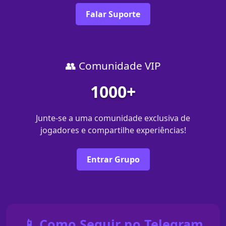
Falar Suporte
👥 Comunidade VIP
1000+
Junte-se a uma comunidade exclusiva de
jogadores e compartilhe experiências!
Entrar Grupo
📱 Como Seguir no Telegram