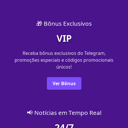
🎁 Bônus Exclusivos
VIP
Receba bônus exclusivos do Telegram,
promoções especiais e códigos promocionais
únicos!
Ver Bônus
📢 Notícias em Tempo Real
24/7