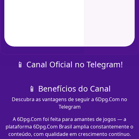
📱 Canal Oficial no Telegram!
📱 Benefícios do Canal
Descubra as vantagens de seguir a 6Dpg.Com no
Telegram
A 6Dpg.Com foi feita para amantes de jogos — a
plataforma 6Dpg.Com Brasil amplia constantemente o
conteúdo, com qualidade em crescimento contínuo.