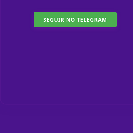
SEGUIR NO TELEGRAM