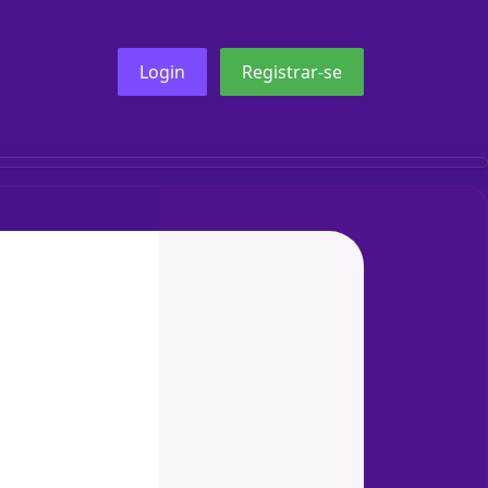
Login
Registrar-se