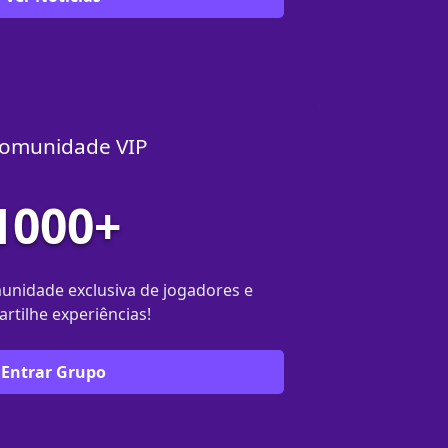
Comunidade VIP
1000+
unidade exclusiva de jogadores e
rtilhe experiências!
Entrar Grupo