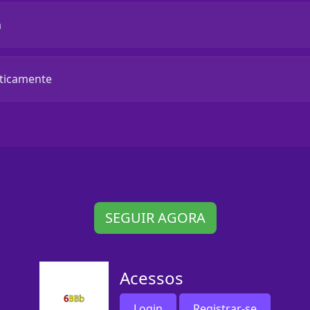
a
aticamente
SEGUIR AGORA
Acessos
Login
Registrar-se