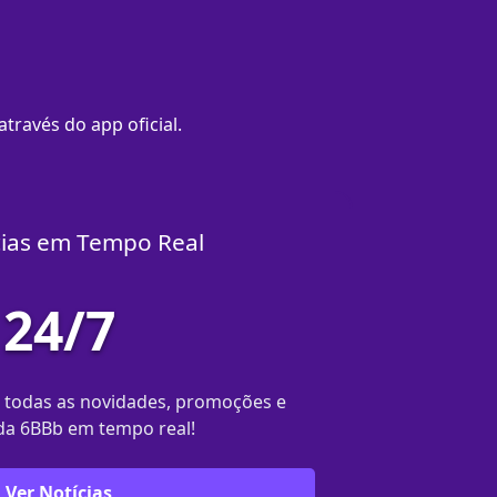
través do app oficial.
cias em Tempo Real
24/7
e todas as novidades, promoções e
da 6BBb em tempo real!
Ver Notícias