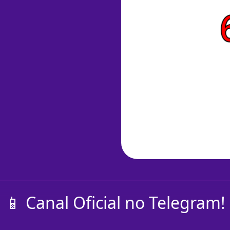
📱 Canal Oficial no Telegram!