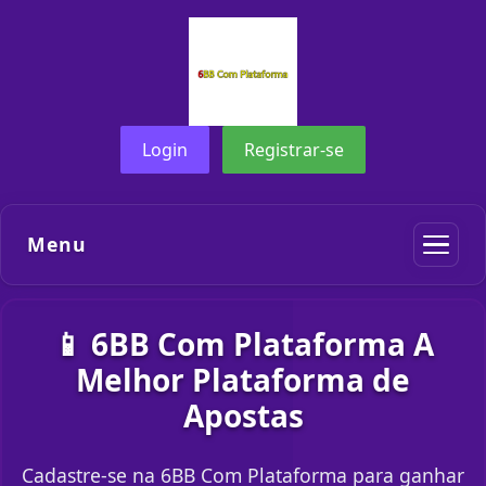
Login
Registrar-se
Menu
📱 6BB Com Plataforma A
Melhor Plataforma de
Apostas
Cadastre-se na 6BB Com Plataforma para ganhar