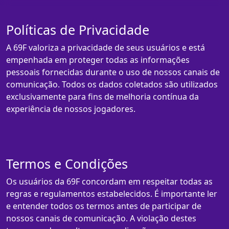
Políticas de Privacidade
A 69F valoriza a privacidade de seus usuários e está
empenhada em proteger todas as informações
pessoais fornecidas durante o uso de nossos canais de
comunicação. Todos os dados coletados são utilizados
exclusivamente para fins de melhoria contínua da
experiência de nossos jogadores.
Termos e Condições
Os usuários da 69F concordam em respeitar todas as
regras e regulamentos estabelecidos. É importante ler
e entender todos os termos antes de participar de
nossos canais de comunicação. A violação destes