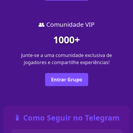
👥 Comunidade VIP
1000+
Junte-se a uma comunidade exclusiva de
jogadores e compartilhe experiências!
Entrar Grupo
📱 Como Seguir no Telegram