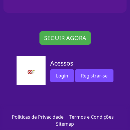
SEGUIR AGORA
Acessos
Login
Registrar-se
Políticas de Privacidade
Termos e Condições
Sitemap