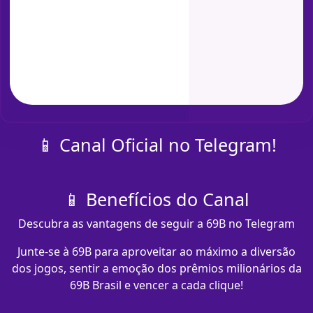
📱 Canal Oficial no Telegram!
📱 Benefícios do Canal
Descubra as vantagens de seguir a 69B no Telegram
Junte-se à 69B para aproveitar ao máximo a diversão
dos jogos, sentir a emoção dos prêmios milionários da
69B Brasil e vencer a cada clique!