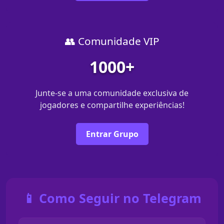
👥 Comunidade VIP
1000+
Junte-se a uma comunidade exclusiva de
jogadores e compartilhe experiências!
Entrar Grupo
📱 Como Seguir no Telegram