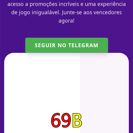
acesso a promoções incríveis e uma experiência
de jogo inigualável. Junte-se aos vencedores
agora!
SEGUIR NO TELEGRAM