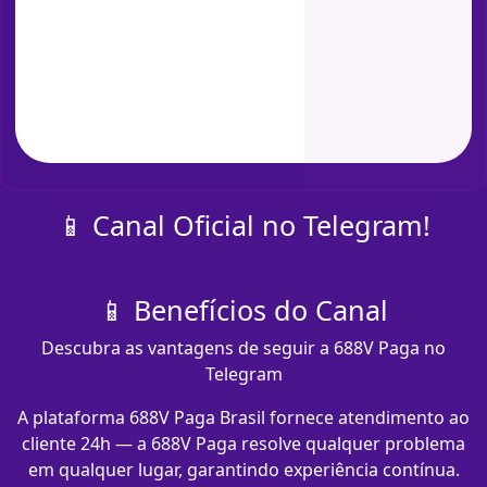
📱 Canal Oficial no Telegram!
📱 Benefícios do Canal
Descubra as vantagens de seguir a 688V Paga no
Telegram
A plataforma 688V Paga Brasil fornece atendimento ao
cliente 24h — a 688V Paga resolve qualquer problema
em qualquer lugar, garantindo experiência contínua.