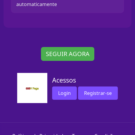
automaticamente
SEGUIR AGORA
Acessos
Login
Registrar-se