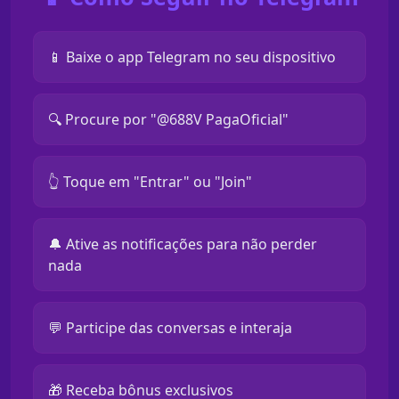
📱 Baixe o app Telegram no seu dispositivo
🔍 Procure por "@688V PagaOficial"
👆 Toque em "Entrar" ou "Join"
🔔 Ative as notificações para não perder
nada
💬 Participe das conversas e interaja
🎁 Receba bônus exclusivos