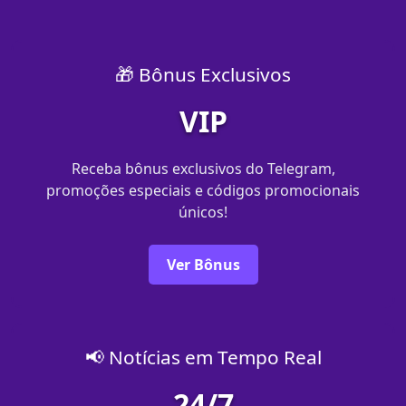
🎁 Bônus Exclusivos
VIP
Receba bônus exclusivos do Telegram,
promoções especiais e códigos promocionais
únicos!
Ver Bônus
📢 Notícias em Tempo Real
24/7