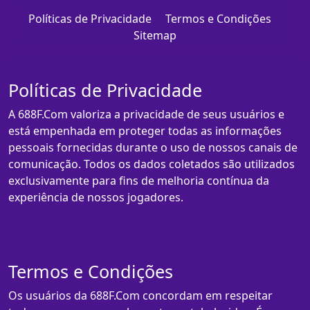
Políticas de Privacidade
Termos e Condições
Sitemap
Políticas de Privacidade
A 688F.Com valoriza a privacidade de seus usuários e
está empenhada em proteger todas as informações
pessoais fornecidas durante o uso de nossos canais de
comunicação. Todos os dados coletados são utilizados
exclusivamente para fins de melhoria contínua da
experiência de nossos jogadores.
Termos e Condições
Os usuários da 688F.Com concordam em respeitar