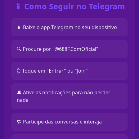
📱 Como Seguir no Telegram
📱 Baixe o app Telegram no seu dispositivo
🔍 Procure por "@688F.ComOficial"
👆 Toque em "Entrar" ou "Join"
🔔 Ative as notificações para não perder
nada
💬 Participe das conversas e interaja