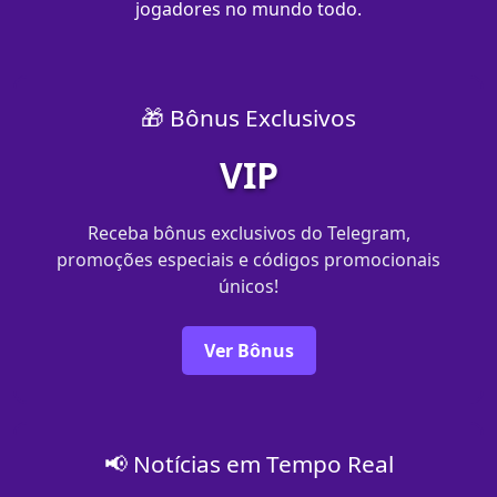
jogadores no mundo todo.
🎁 Bônus Exclusivos
VIP
Receba bônus exclusivos do Telegram,
promoções especiais e códigos promocionais
únicos!
Ver Bônus
📢 Notícias em Tempo Real