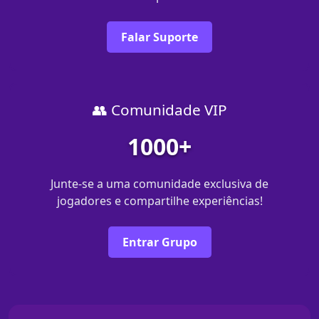
Falar Suporte
👥 Comunidade VIP
1000+
Junte-se a uma comunidade exclusiva de
jogadores e compartilhe experiências!
Entrar Grupo