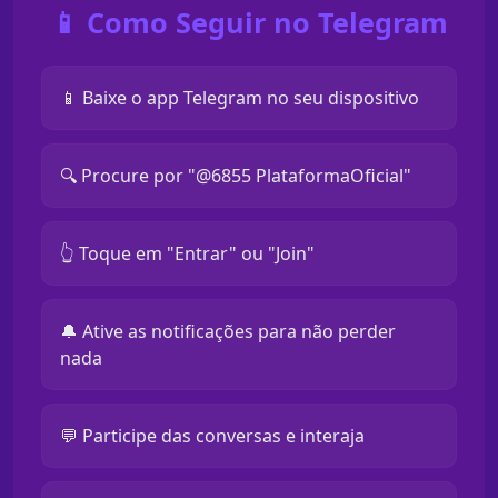
📱 Como Seguir no Telegram
📱 Baixe o app Telegram no seu dispositivo
🔍 Procure por "@6855 PlataformaOficial"
👆 Toque em "Entrar" ou "Join"
🔔 Ative as notificações para não perder
nada
💬 Participe das conversas e interaja