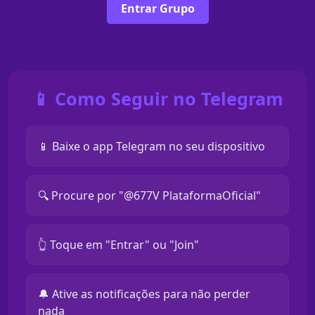
Entrar Grupo
📱 Como Seguir no Telegram
📱 Baixe o app Telegram no seu dispositivo
🔍 Procure por "@677V PlataformaOficial"
👆 Toque em "Entrar" ou "Join"
🔔 Ative as notificações para não perder
nada