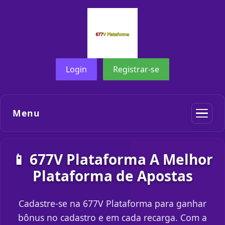
Login
Registrar-se
Menu
📱 677V Plataforma A Melhor
Plataforma de Apostas
Cadastre-se na 677V Plataforma para ganhar
bônus no cadastro e em cada recarga. Com a