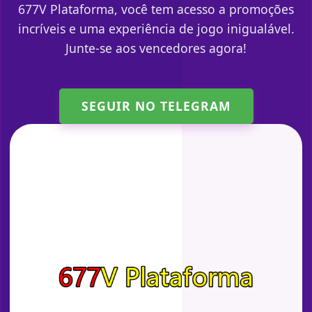
677V Plataforma, você tem acesso a promoções
incríveis e uma experiência de jogo inigualável.
Junte-se aos vencedores agora!
SEGUIR NO TELEGRAM