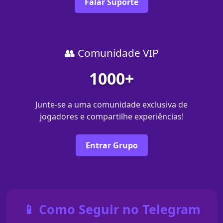
Falar Suporte
👥 Comunidade VIP
1000+
Junte-se a uma comunidade exclusiva de
jogadores e compartilhe experiências!
Entrar Grupo
📱 Como Seguir no Telegram