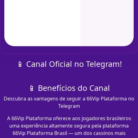
📱 Canal Oficial no Telegram!
📱 Benefícios do Canal
Descubra as vantagens de seguir a 66Vip Plataforma no
Telegram
A 66Vip Plataforma oferece aos jogadores brasileiros
uma experiência altamente segura pela plataforma
66Vip Plataforma Brasil — um dos cassinos mais