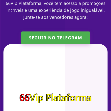
66Vip Plataforma, você tem acesso a promoções
incríveis e uma experiência de jogo inigualável.
Junte-se aos vencedores agora!
SEGUIR NO TELEGRAM