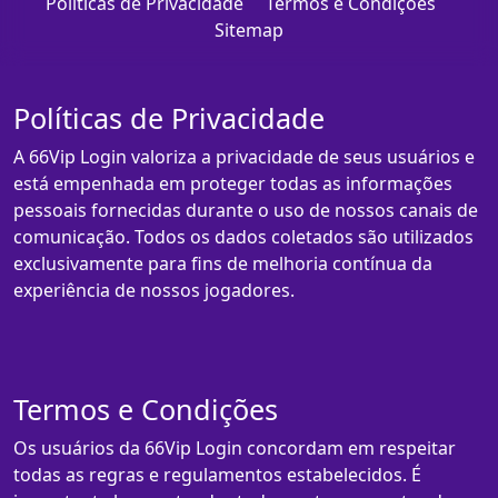
Políticas de Privacidade
Termos e Condições
Sitemap
Políticas de Privacidade
A 66Vip Login valoriza a privacidade de seus usuários e
está empenhada em proteger todas as informações
pessoais fornecidas durante o uso de nossos canais de
comunicação. Todos os dados coletados são utilizados
exclusivamente para fins de melhoria contínua da
experiência de nossos jogadores.
Termos e Condições
Os usuários da 66Vip Login concordam em respeitar
todas as regras e regulamentos estabelecidos. É