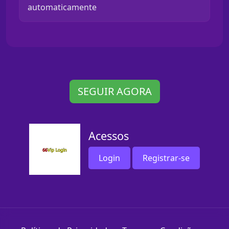
automaticamente
SEGUIR AGORA
Acessos
Login
Registrar-se