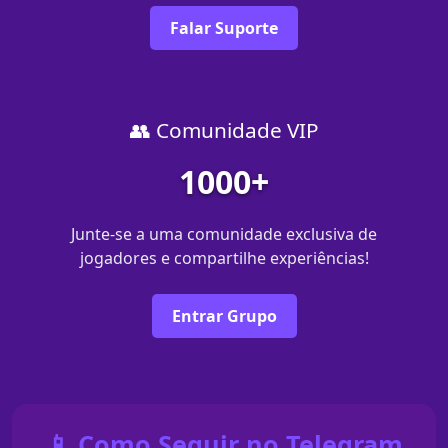
Falar Suporte
👥 Comunidade VIP
1000+
Junte-se a uma comunidade exclusiva de
jogadores e compartilhe experiências!
Entrar Grupo
📱 Como Seguir no Telegram