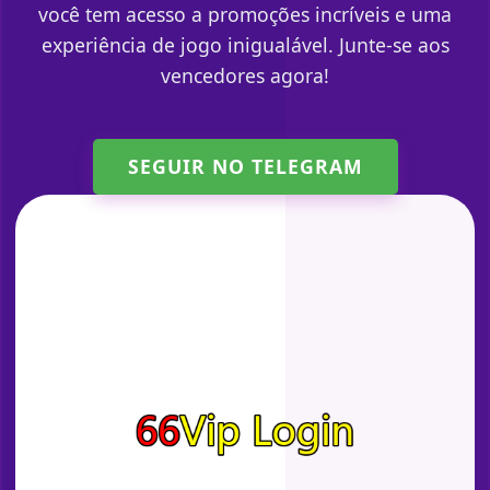
você tem acesso a promoções incríveis e uma
experiência de jogo inigualável. Junte-se aos
vencedores agora!
SEGUIR NO TELEGRAM