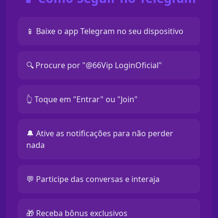
📱 Baixe o app Telegram no seu dispositivo
🔍 Procure por "@66Vip LoginOficial"
👆 Toque em "Entrar" ou "Join"
🔔 Ative as notificações para não perder
nada
💬 Participe das conversas e interaja
🎁 Receba bônus exclusivos