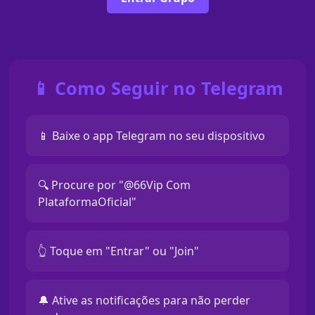
📱 Como Seguir no Telegram
📱 Baixe o app Telegram no seu dispositivo
🔍 Procure por "@66Vip Com
PlataformaOficial"
👆 Toque em "Entrar" ou "Join"
🔔 Ative as notificações para não perder