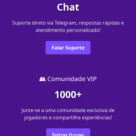
Chat
Suporte direto via Telegram, respostas rápidas e
atendimento personalizado!
Falar Suporte
👥 Comunidade VIP
1000+
Junte-se a uma comunidade exclusiva de
jogadores e compartilhe experiências!
Entrar Grupo