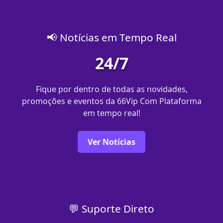
📢 Notícias em Tempo Real
24/7
Fique por dentro de todas as novidades,
promoções e eventos da 66Vip Com Plataforma
em tempo real!
Ver Notícias
💬 Suporte Direto