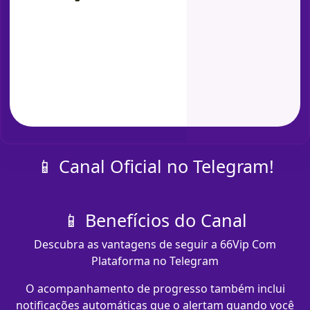
📱 Canal Oficial no Telegram!
📱 Benefícios do Canal
Descubra as vantagens de seguir a 66Vip Com
Plataforma no Telegram
O acompanhamento de progresso também inclui
notificações automáticas que o alertam quando você