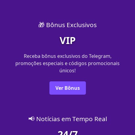
🎁 Bônus Exclusivos
VIP
Receba bônus exclusivos do Telegram,
promoções especiais e códigos promocionais
únicos!
Ver Bônus
📢 Notícias em Tempo Real
24/7