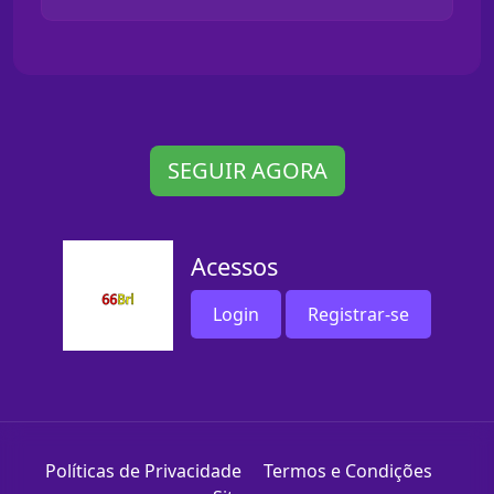
SEGUIR AGORA
Acessos
Login
Registrar-se
Políticas de Privacidade
Termos e Condições