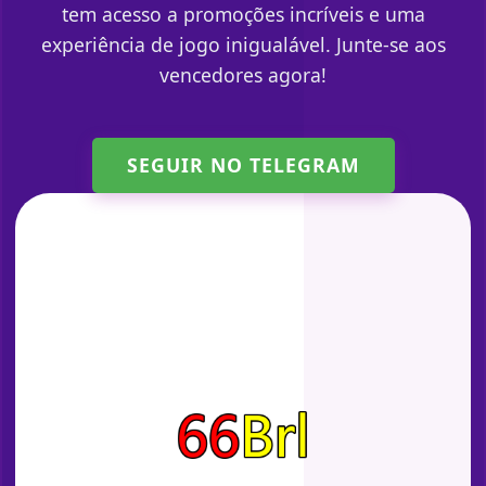
tem acesso a promoções incríveis e uma
experiência de jogo inigualável. Junte-se aos
vencedores agora!
SEGUIR NO TELEGRAM