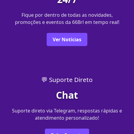
Fique por dentro de todas as novidades,
promoções e eventos da 66Brl em tempo real!
Ver Notícias
💬 Suporte Direto
Chat
Suporte direto via Telegram, respostas rápidas e
atendimento personalizado!