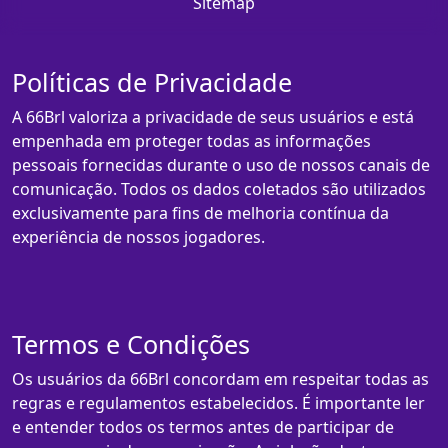
Sitemap
Políticas de Privacidade
A 66Brl valoriza a privacidade de seus usuários e está
empenhada em proteger todas as informações
pessoais fornecidas durante o uso de nossos canais de
comunicação. Todos os dados coletados são utilizados
exclusivamente para fins de melhoria contínua da
experiência de nossos jogadores.
Termos e Condições
Os usuários da 66Brl concordam em respeitar todas as
regras e regulamentos estabelecidos. É importante ler
e entender todos os termos antes de participar de