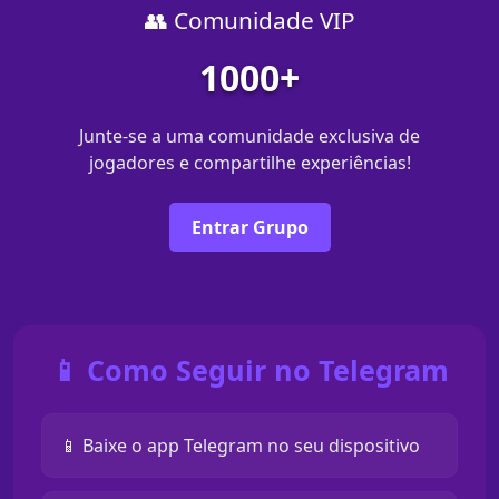
👥 Comunidade VIP
1000+
Junte-se a uma comunidade exclusiva de
jogadores e compartilhe experiências!
Entrar Grupo
📱 Como Seguir no Telegram
📱 Baixe o app Telegram no seu dispositivo