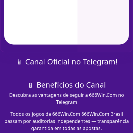
📱 Canal Oficial no Telegram!
📱 Benefícios do Canal
Descubra as vantagens de seguir a 666Win.Com no
Telegram
Todos os jogos da 666Win.Com 666Win.Com Brasil
passam por auditorias independentes — transparência
garantida em todas as apostas.