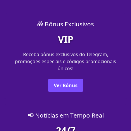
🎁 Bônus Exclusivos
VIP
Receba bônus exclusivos do Telegram,
promoções especiais e códigos promocionais
únicos!
Ver Bônus
📢 Notícias em Tempo Real
24/7