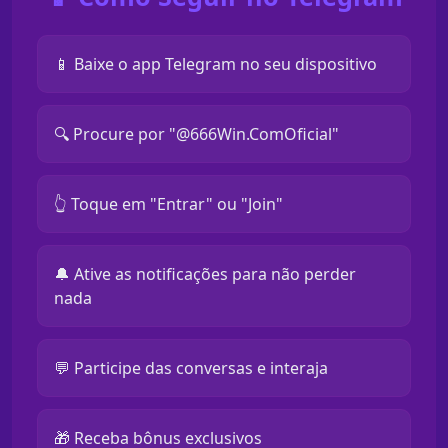
📱 Baixe o app Telegram no seu dispositivo
🔍 Procure por "@666Win.ComOficial"
👆 Toque em "Entrar" ou "Join"
🔔 Ative as notificações para não perder
nada
💬 Participe das conversas e interaja
🎁 Receba bônus exclusivos