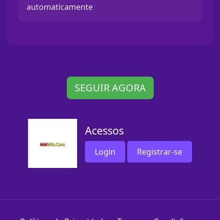
automaticamente
SEGUIR AGORA
Acessos
Login
Registrar-se