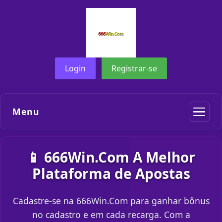
Login
Registrar-se
Menu
📱 666Win.Com A Melhor
Plataforma de Apostas
Cadastre-se na 666Win.Com para ganhar bônus
no cadastro e em cada recarga. Com a