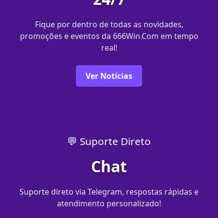
Fique por dentro de todas as novidades,
promoções e eventos da 666Win.Com em tempo
real!
Ver Notícias
💬 Suporte Direto
Chat
Suporte direto via Telegram, respostas rápidas e
atendimento personalizado!