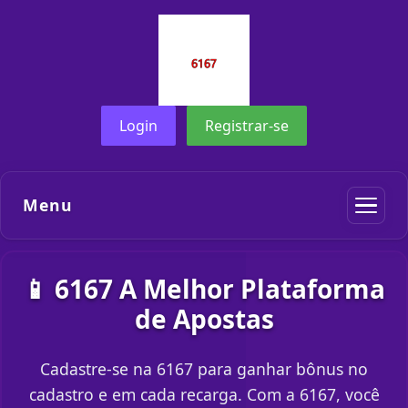
Login
Registrar-se
Menu
📱 6167 A Melhor Plataforma
de Apostas
Cadastre-se na 6167 para ganhar bônus no
cadastro e em cada recarga. Com a 6167, você