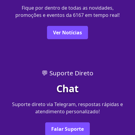
Fique por dentro de todas as novidades,
promoções e eventos da 6167 em tempo real!
Ver Notícias
💬 Suporte Direto
Chat
Suporte direto via Telegram, respostas rápidas e
atendimento personalizado!
Falar Suporte