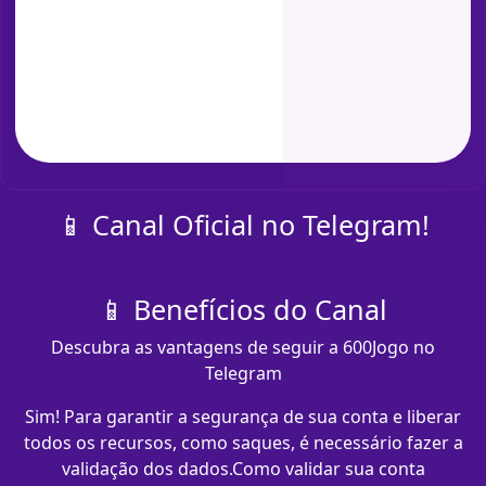
📱 Canal Oficial no Telegram!
📱 Benefícios do Canal
Descubra as vantagens de seguir a 600Jogo no
Telegram
Sim! Para garantir a segurança de sua conta e liberar
todos os recursos, como saques, é necessário fazer a
validação dos dados.Como validar sua conta