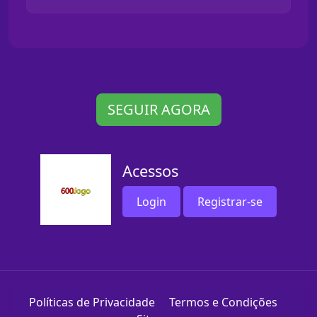
SEGUIR AGORA
Acessos
Login
Registrar-se
Políticas de Privacidade
Termos e Condições