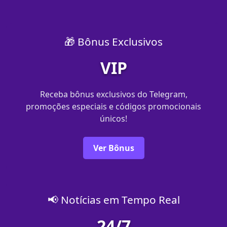
🎁 Bônus Exclusivos
VIP
Receba bônus exclusivos do Telegram,
promoções especiais e códigos promocionais
únicos!
Ver Bônus
📢 Notícias em Tempo Real
24/7