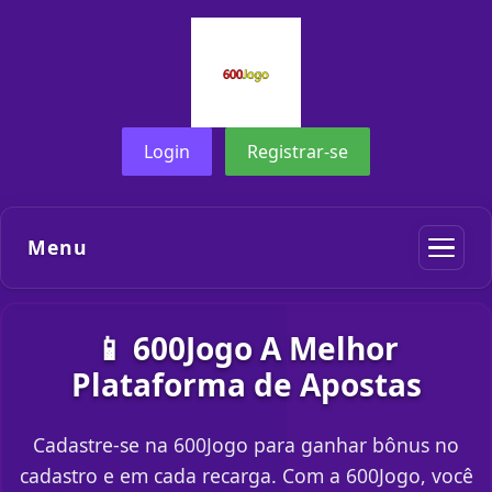
Login
Registrar-se
Menu
📱 600Jogo A Melhor
Plataforma de Apostas
Cadastre-se na 600Jogo para ganhar bônus no
cadastro e em cada recarga. Com a 600Jogo, você