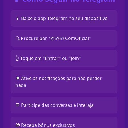
📱 Baixe o app Telegram no seu dispositivo
🔍 Procure por "@5Y5Y.ComOficial"
👆 Toque em "Entrar" ou "Join"
🔔 Ative as notificações para não perder
nada
💬 Participe das conversas e interaja
🎁 Receba bônus exclusivos