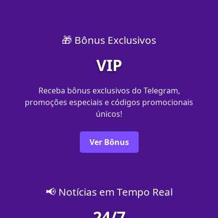
🎁 Bônus Exclusivos
VIP
Receba bônus exclusivos do Telegram,
promoções especiais e códigos promocionais
únicos!
Ver Bônus
📢 Notícias em Tempo Real
24/7