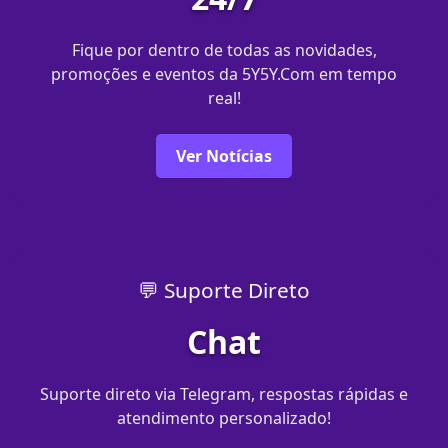
Fique por dentro de todas as novidades,
promoções e eventos da 5Y5Y.Com em tempo
real!
Ver Notícias
💬 Suporte Direto
Chat
Suporte direto via Telegram, respostas rápidas e
atendimento personalizado!